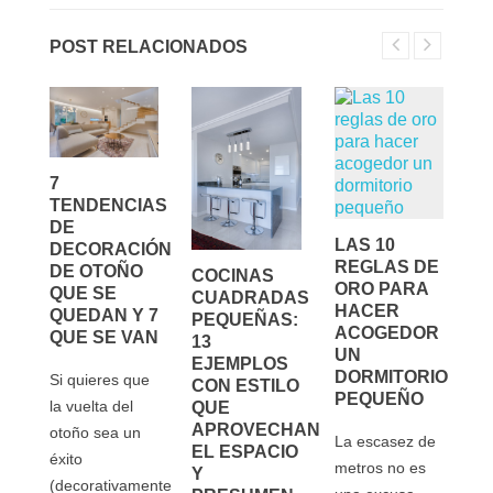
POST RELACIONADOS
7
TENDENCIAS
DE
LAS 10
DECORACIÓN
REGLAS DE
C
DE OTOÑO
COCINAS
ORO PARA
F
QUE SE
CUADRADAS
HACER
E
QUEDAN Y 7
PEQUEÑAS:
ACOGEDOR
C
QUE SE VAN
13
S
UN
P
EJEMPLOS
DORMITORIO
P
Si quieres que
CON ESTILO
S
PEQUEÑO
P
la vuelta del
QUE
E
APROVECHAN
otoño sea un
La escasez de
L
EL ESPACIO
éxito
A
metros no es
Y
S
(decorativamente