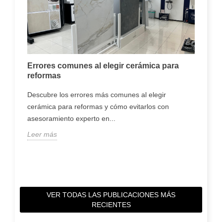
Errores comunes al elegir cerámica para
reformas
una
Descubre los errores más comunes al elegir
Dó
s a
cerámica para reformas y cómo evitarlos con
tie
asesoramiento experto en...
Des
Leer más
dif
cómo
Lee
VER TODAS LAS PUBLICACIONES MÁS
RECIENTES