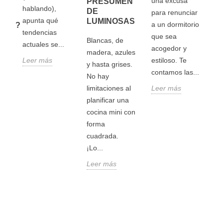
una excusa
PRESUMEN
 Y
S
hablando),
DE
para renunciar
d
apunta qué
LUMINOSAS
a un dormitorio
YAS?
de
tendencias
que sea
Blancas, de
qu
actuales se...
as
acogedor y
madera, azules
tu
as
Leer más
estiloso. Te
y hasta grises.
se
contamos las...
No hay
pe
va
limitaciones al
Leer más
de
a
planificar una
bi
tro
cocina mini con
Le
forma
.
cuadrada.
¡Lo...
Leer más