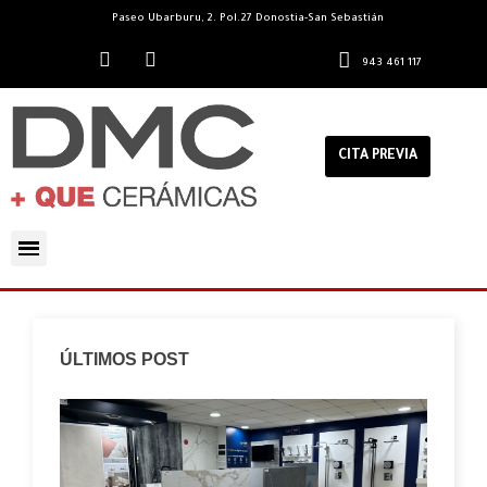
Paseo Ubarburu, 2. Pol.27 Donostia-San Sebastián
943 461 117
CITA PREVIA
ÚLTIMOS POST