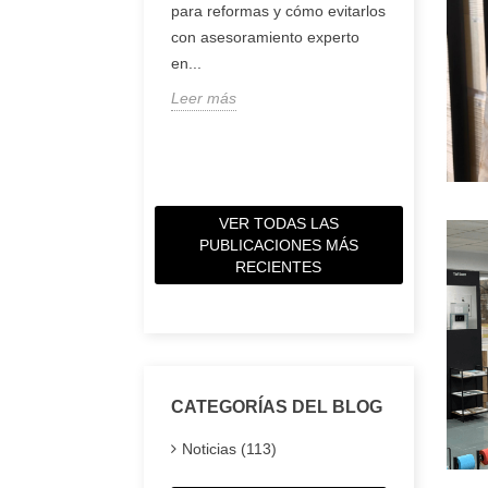
ul con una misión
para reformas y cómo evitarlos
Descubre
ar a profesionales y
con asesoramiento experto
cerámica 
 a construir y...
en...
diferencia
Leer más
almacén e
cómo elegi
Leer más
VER TODAS LAS
PUBLICACIONES MÁS
RECIENTES
CATEGORÍAS DEL BLOG
Noticias (113)