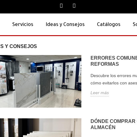
a
Servicios
Ideas y Consejos
Catálogos
S
AS Y CONSEJOS
ERRORES COMUNE
REFORMAS
Descubre los errores m
cómo evitarlos con ase
Leer más
Guía co
cerámi
omprar cerámica
Mejores azulejos para
baños,
DÓNDE COMPRAR C
tia: tienda vs
viviendas en la costa
cocina 
ALMACÉN
n
vasca