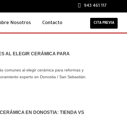
943 461 117
obre Nosotros
Contacto
CITA PREVIA
S AL ELEGIR CERÁMICA PARA
ás comunes al elegir cerámica para reformas y
soramiento experto en Donostia / San Sebastián.
mpleta para elegir
DMC Cerámicas en
Sika 
ca en Donostia:
Cersaie 2025:
rendi
 cerámica para
descubriendo las
en ent
ERÁMICA EN DONOSTIA: TIENDA VS
y exteriores
tendencias del futuro en
LA SOL
Bolonia