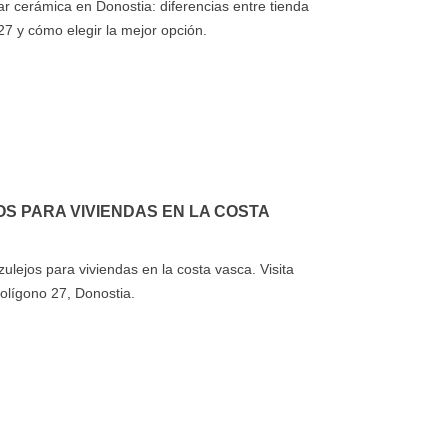
a cerámica adecuada
 cerámica en Donostia: diferencias entre tienda
REFOR
El pasado mes de septiembre,
ansformar por
7 y cómo elegir la mejor opción.
PROFE
parte del equipo de DMC
 tus espacios. En esta
proyect
Cerámicas viajó hasta Bolonia
tica muy útil para
de refo
(Italia) para asistir a Cersaie...
.
imperme
Leer más
s
Leer m
S PARA VIVIENDAS EN LA COSTA
ulejos para viviendas en la costa vasca. Visita
olígono 27, Donostia.