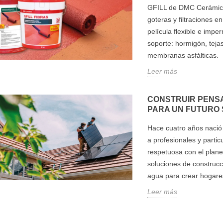
GFILL de DMC Cerámicas
goteras y filtraciones e
película flexible e imp
soporte: hormigón, tejas,
membranas asfálticas.
Leer más
CONSTRUIR PENSA
PARA UN FUTURO
Hace cuatro años nació 
a profesionales y parti
respetuosa con el plane
soluciones de construcci
agua para crear hogare
Leer más