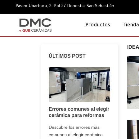
Paseo Ubarburu, 2. Pol.27 Donostia-San Sebastián
Productos
Tiend
IDE
ÚLTIMOS POST
r pensando en el
Errores comunes al elegir
soluciones para
cerámica para reformas
Dónde c
 sostenible
en Donos
Descubre los errores más
almacé
o años nació Por un
comunes al elegir cerámica