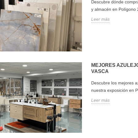
Elegir l
Descubre dónde comprar
 dónde comprar
Descubre los mejores azulejos
puede tr
y almacén en Polígono 2
en Donostia:
para viviendas en la costa
completo
Leer más
s entre tienda y
vasca. Visita nuestra
guía prác
n Polígono 27 y
exposición en Polígono 27,
quienes..
r la mejor...
Donostia.
Leer má
Leer más
MEJORES AZULEJO
VASCA
Descubre los mejores az
nuestra exposición en P
Leer más