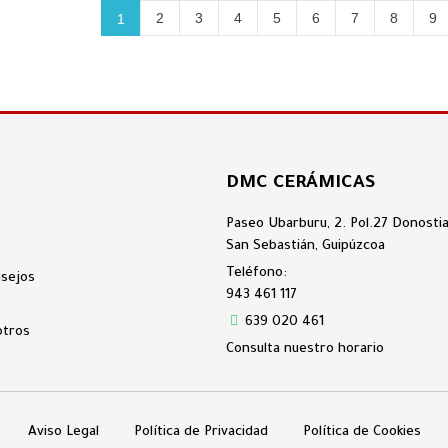
2
3
4
5
6
7
8
9
1
DMC CERÁMICAS
Paseo Ubarburu, 2. Pol.27 Donosti
San Sebastián, Guipúzcoa
Teléfono:
nsejos
943 461 117
639 020 461
otros
Consulta nuestro horario
Aviso Legal
Política de Privacidad
Política de Cookies