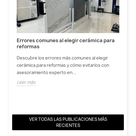
Errores comunes al elegir cerámica para
reformas
on
Descubre los errores más comunes al elegir
Dó
cerámica para reformas y cómo evitarlos con
ti
asesoramiento experto en...
Des
Leer más
dif
27 
Lee
VER TODAS LAS PUBLICACIONES MÁS
RECIENTES