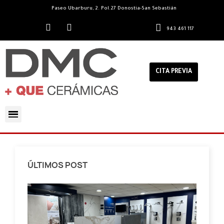
Paseo Ubarburu, 2. Pol.27 Donostia-San Sebastián
943 461 117
CITA PREVIA
ÚLTIMOS POST